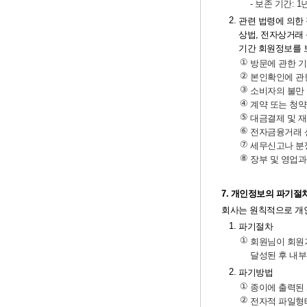
- 보존 기간: 1
2.
관련 법령에 의한
상법, 전자상거래
기간 회원정보를 
①
방문에 관한 기
②
본인확인에 관한
③
소비자의 불만 
④
계약 또는 청약
⑤
대금결제 및 재
⑥
전자금융거래 신
⑦
세무신고나 분쟁
⑧
장부 및 영업과 
7. 개인정보의 파기절
회사는 원칙적으로 개인
1.
파기절차
①
회원님이 회원가
달성된 후 내부
2.
파기방법
①
종이에 출력된
②
전자적 파일형