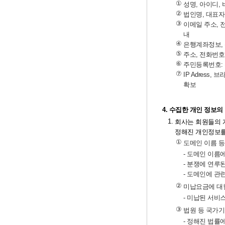
①
성명, 아이디,
②
법인명, 대표자
③
이메일 주소, 
내
④
은행계좌정보, 
⑤
주소, 전화번호
⑥
주민등록번호:
⑦
IP Adress
확보
4. 수집한 개인 정보의
1.
회사는 회원들의 
정해진 개인정보를
①
도메인 이름 
- 도메인 이름
- 분쟁에 연루
- 도메인에 관
②
미납요금에 대
- 미납된 서비
③
법원 등 국가
- 정해진 법률